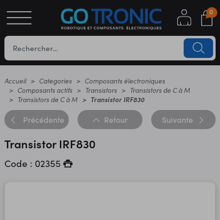
0
S
OTIQUE
UES
Accueil
Categories
Composants électroniques
Composants actifs
Transistors
Transistors de C à M
Transistors de C à M
Transistor IRF830
Précédente
Retour
Suivante
Transistor IRF830
Code : 02355
YC