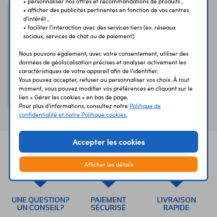
• personnaliser nos offres et recommandations de produits ,
• afficher des publicités pertinentes en fonction de vos centres
d'intérêt ,
• faciliter l'interaction avec des services tiers (ex. réseaux
sociaux, services de chat ou de paiement).
Nous pouvons également, avec votre consentement, utiliser des
données de géolocalisation précises et analyser activement les
caractéristiques de votre appareil afin de l'identifier.
Vous pouvez accepter, refuser ou personnaliser vos choix. À tout
moment, vous pouvez modifier vos préférences en cliquant sur le
Transistor IRF830
lien « Gérer les cookies » en bas de page.
Pour plus d'informations, consultez notre
Politique de
confidentialité et notre Politique cookies.
Accepter les cookies
Afficher les détails
UNE QUESTION?
PAIEMENT
LIVRAISON
UN CONSEIL?
SÉCURISÉ
RAPIDE