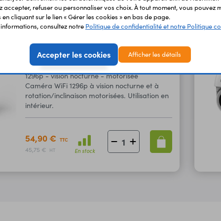
mouvement.
89,90 €
TTC
 accepter, refuser ou personnaliser vos choix. À tout moment, vous pouvez m
74,92 €
En stock
en cliquant sur le lien « Gérer les cookies » en bas de page.
HT
'informations, consultez notre
Politique de confidentialité et notre Politique co
Accepter les cookies
Afficher les détails
Caméra IP WiFi WIFICI23CWT
Code : 52010
1296p - vision nocturne - motorisée
Caméra WiFi 1296p à vision nocturne et à
rotation/inclinaison motorisées. Utilisation en
intérieur.
54,90 €
TTC
45,75 €
En stock
HT