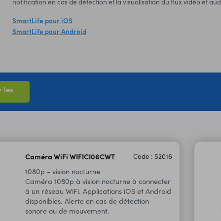
notification en cas de détection et la visualisation du flux vidéo et aud
SmartLife pour iOS
SmartLife pour Android
 les
Caméra WiFi WIFICI06CWT
Code : 52016
1080p - vision nocturne
Caméra 1080p à vision nocturne à connecter
à un réseau WiFi. Applications iOS et Android
disponibles. Alerte en cas de détection
sonore ou de mouvement.