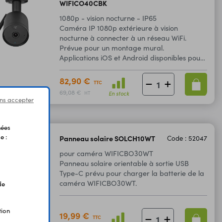
WIFICO40CBK
1080p - vision nocturne - IP65
Caméra IP 1080p extérieure à vision
nocturne à connecter à un réseau WiFi.
Prévue pour un montage mural.
Applications iOS et Android disponibles pour
visualiser le flux vidéo et notifier en cas de
détection sonore ou de mouvement.
82,90 €
TTC
69,08 €
En stock
HT
ns accepter
nées
e :
Panneau solaire SOLCH10WT
Code : 52047
pour caméra WIFICBO30WT
Panneau solaire orientable à sortie USB
Type-C prévu pour charger la batterie de la
caméra WIFICBO30WT.
de
tion
19,99 €
TTC