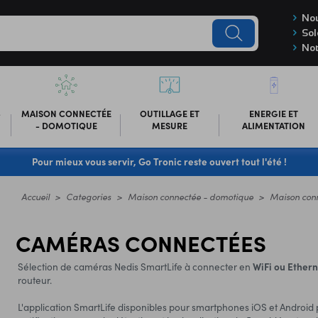
Nou
Sol
Not
-
MAISON CONNECTÉE
OUTILLAGE ET
ENERGIE ET
- DOMOTIQUE
MESURE
ALIMENTATION
Pour mieux vous servir, Go Tronic reste ouvert tout l'été !
Accueil
Categories
Maison connectée - domotique
Maison con
CAMÉRAS CONNECTÉES
Sélection de caméras Nedis SmartLife à connecter en
WiFi ou Ethern
routeur.
L'application SmartLife disponibles pour smartphones iOS et Android