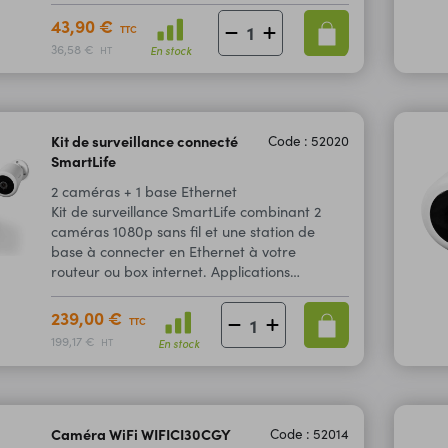
43,90 €
TTC
36,58 €
En stock
HT
Kit de surveillance connecté
Code : 52020
SmartLife
2 caméras + 1 base Ethernet
Kit de surveillance SmartLife combinant 2
caméras 1080p sans fil et une station de
base à connecter en Ethernet à votre
routeur ou box internet. Applications
compatibles iOS et Android. Nécessite un
disque dur SATA pour les enregistrements.
239,00 €
TTC
199,17 €
En stock
HT
Caméra WiFi WIFICI30CGY
Code : 52014