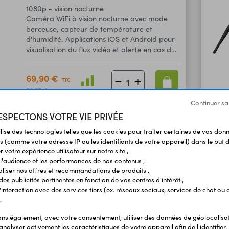
1080p - vision nocturne
Caméra WiFi à vision nocturne avec mode
berceuse, capteur de température et
d'humidité. Applications iOS et Android pour
visualisation du flux vidéo et alerte en cas de
détection sonore ou de mouvement.
69,90 €
TTC
58,25 €
En stock
HT
Continuer sa
SPECTONS VOTRE VIE PRIVÉE
ilise des technologies telles que les cookies pour traiter certaines de vos don
s (comme votre adresse IP ou les identifiants de votre appareil) dans le but d
Caméra WiFi extérieure
Code : 52019
 votre expérience utilisateur sur notre site ,
WIFICBO30WT
l'audience et les performances de nos contenus ,
1080p - IP65 - sur batterie
liser nos offres et recommandations de produits ,
Caméra WiFi 1080p extérieure à vision
 des publicités pertinentes en fonction de vos centres d'intérêt ,
nocturne et à fonctionnement autonome sur
r l'interaction avec des services tiers (ex. réseaux sociaux, services de chat ou 
batterie. Applications iOS et Android
.
disponibles pour visualiser le flux vidéo et
s également, avec votre consentement, utiliser des données de géolocalisa
être alerté en cas de détection sonore ou de
analyser activement les caractéristiques de votre appareil afin de l'identifier.