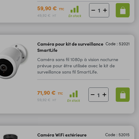
59,90 €
TTC
49,92 €
En stock
HT
Caméra pour kit de surveillance
Code : 52021
SmartLife
Caméra sans fil 1080p à vision nocturne
prévue pour être utilisée avec le kit de
surveillance sans fil SmartLife.
71,90 €
TTC
59,92 €
En stock
HT
Caméra WiFi extérieure
Code : 52015