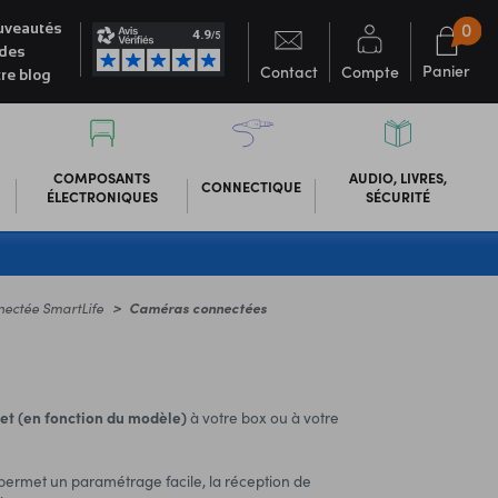
0
veautés
des
Panier
Contact
Compte
re blog
COMPOSANTS
AUDIO, LIVRES,
CONNECTIQUE
ÉLECTRONIQUES
SÉCURITÉ
nectée SmartLife
Caméras connectées
et (en fonction du modèle)
à votre box ou à votre
 permet un paramétrage facile, la réception de