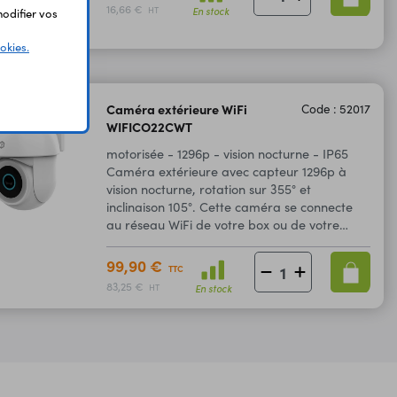
16,66 €
En stock
HT
odifier vos
okies.
Caméra extérieure WiFi
Code : 52017
WIFICO22CWT
motorisée - 1296p - vision nocturne - IP65
Caméra extérieure avec capteur 1296p à
vision nocturne, rotation sur 355° et
inclinaison 105°. Cette caméra se connecte
au réseau WiFi de votre box ou de votre
routeur.
99,90 €
TTC
83,25 €
En stock
HT