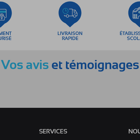
EMENT
LIVRAISON
ÉTABLIS
URISÉ
RAPIDE
SCOL
Vos avis
et témoignages
SERVICES
NOU