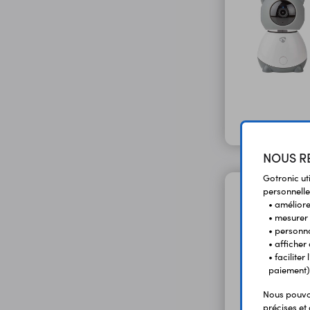
NOUS RE
Gotronic ut
personnelle
• améliorer
• mesurer 
• personna
• afficher
• facilite
paiement)
Nous pouvon
précises et 