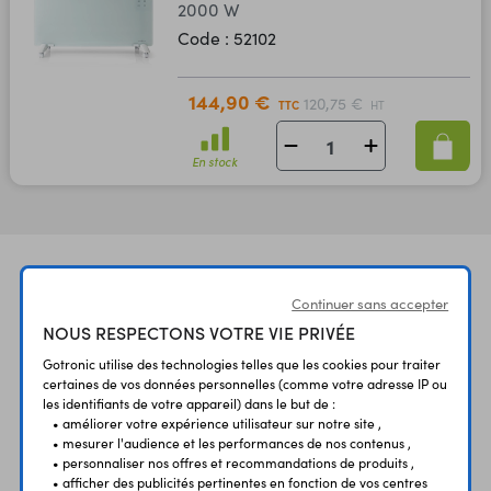
2000 W
Code : 52102
144,90 €
120,75 €
TTC
HT
En stock
Continuer sans accepter
NOUS RESPECTONS VOTRE VIE PRIVÉE
Gotronic utilise des technologies telles que les cookies pour traiter
certaines de vos données personnelles (comme votre adresse IP ou
UNE QUESTION?
PAIEMENT
LIVRAISON
les identifiants de votre appareil) dans le but de :
UN CONSEIL?
SÉCURISÉ
RAPIDE
• améliorer votre expérience utilisateur sur notre site ,
• mesurer l'audience et les performances de nos contenus ,
• personnaliser nos offres et recommandations de produits ,
• afficher des publicités pertinentes en fonction de vos centres