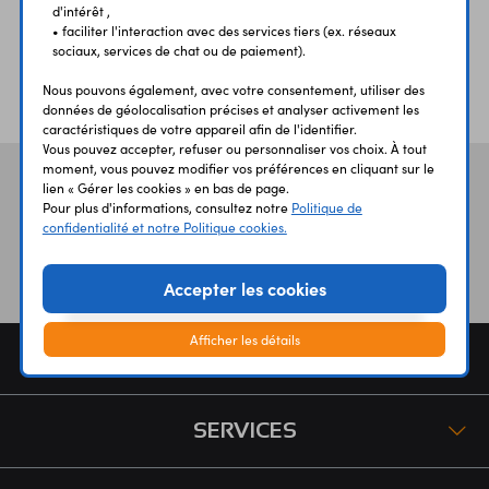
d'intérêt ,
• faciliter l'interaction avec des services tiers (ex. réseaux
sociaux, services de chat ou de paiement).
ÉTABLISSEMENTS
PLUS 30 ANS
Nous pouvons également, avec votre consentement, utiliser des
SCOLAIRES
D’EXPERIENCE
données de géolocalisation précises et analyser activement les
caractéristiques de votre appareil afin de l'identifier.
Vous pouvez accepter, refuser ou personnaliser vos choix. À tout
moment, vous pouvez modifier vos préférences en cliquant sur le
Vos avis
et témoignages
lien « Gérer les cookies » en bas de page.
Pour plus d'informations, consultez notre
Politique de
confidentialité et notre Politique cookies.
Accepter les cookies
Afficher les détails
COMMANDE
SERVICES