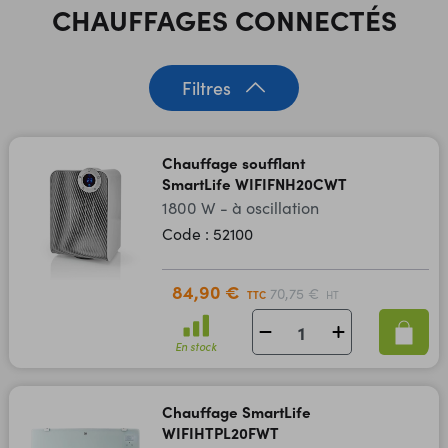
CHAUFFAGES CONNECTÉS
Filtres
Chauffage soufflant
SmartLife WIFIFNH20CWT
1800 W - à oscillation
Code : 52100
84,90 €
70,75 €
TTC
HT
En stock
Chauffage SmartLife
WIFIHTPL20FWT