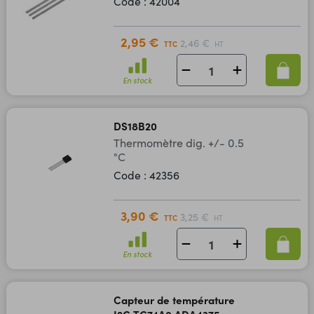
Code : 42004
2,95 €
2,46 €
TTC
HT
En stock
DS18B20
Thermomètre dig. +/- 0.5
°C
Code : 42356
3,90 €
3,25 €
TTC
HT
En stock
Capteur de température