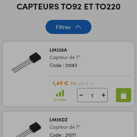
CAPTEURS TO92 ET TO220
Filtres
LM335A
Capteur de T°
Code : 21083
1,45 €
1,21 €
TTC
HT
En stock
LM35DZ
Capteur de T°
Code : 21071