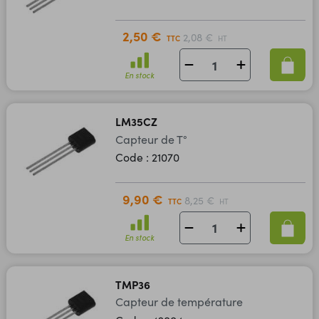
2,50 €
2,08 €
TTC
HT
En stock
LM35CZ
Capteur de T°
Code : 21070
9,90 €
8,25 €
TTC
HT
En stock
TMP36
Capteur de température