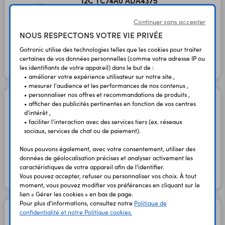
I2C TC74A0 ADA4375
Code : 36512
Continuer sans accepter
NOUS RESPECTONS VOTRE VIE PRIVÉE
3,95 €
3,29 €
TTC
HT
Gotronic utilise des technologies telles que les cookies pour traiter
certaines de vos données personnelles (comme votre adresse IP ou
les identifiants de votre appareil) dans le but de :
En stock
• améliorer votre expérience utilisateur sur notre site ,
• mesurer l'audience et les performances de nos contenus ,
• personnaliser nos offres et recommandations de produits ,
Adaptateur pour DS18B20
• afficher des publicités pertinentes en fonction de vos centres
ADA5971
d'intérêt ,
Code : 38878
• faciliter l'interaction avec des services tiers (ex. réseaux
sociaux, services de chat ou de paiement).
Nous pouvons également, avec votre consentement, utiliser des
5,90 €
4,92 €
TTC
HT
données de géolocalisation précises et analyser activement les
caractéristiques de votre appareil afin de l'identifier.
Vous pouvez accepter, refuser ou personnaliser vos choix. À tout
En stock
moment, vous pouvez modifier vos préférences en cliquant sur le
lien « Gérer les cookies » en bas de page.
Pour plus d'informations, consultez notre
Politique de
Capteur de température
confidentialité et notre Politique cookies.
MCP9700A-E