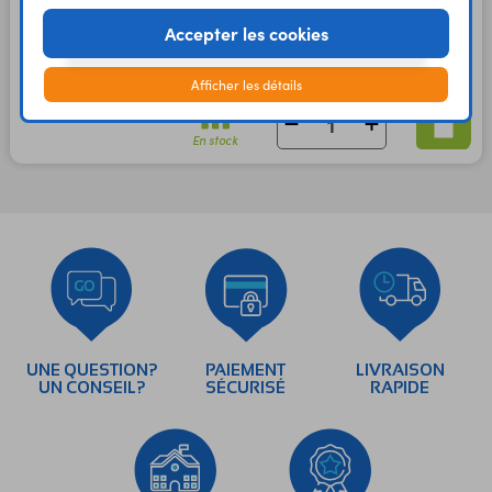
Code : 42067
Accepter les cookies
1,80 €
1,50 €
TTC
Afficher les détails
HT
En stock
UNE QUESTION?
PAIEMENT
LIVRAISON
UN CONSEIL?
SÉCURISÉ
RAPIDE