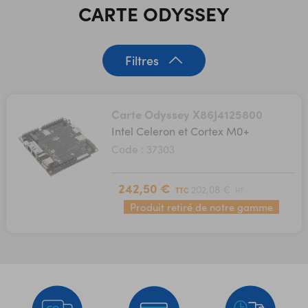
CARTE ODYSSEY
Filtres
Carte Odyssey X86J4125800
Intel Celeron et Cortex M0+
Code : 37303
242,50 €
202,08 €
TTC
HT
Produit retiré de notre gamme