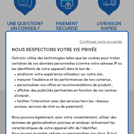
UNE QUESTION?
PAIEMENT
LIVRAISON
UN CONSEIL?
SÉCURISÉ
RAPIDE
Continuer sans accepter
NOUS RESPECTONS VOTRE VIE PRIVÉE
Gotronic utilise des technologies telles que les cookies pour traiter
certaines de vos données personnelles (comme votre adresse IP ou
les identifiants de votre appareil) dans le but de :
ÉTABLISSEMENTS
PLUS 30 ANS
• améliorer votre expérience utilisateur sur notre site ,
SCOLAIRES
D’EXPERIENCE
• mesurer l'audience et les performances de nos contenus ,
• personnaliser nos offres et recommandations de produits ,
• afficher des publicités pertinentes en fonction de vos centres
d'intérêt ,
Vos avis
et témoignages
• faciliter l'interaction avec des services tiers (ex. réseaux
sociaux, services de chat ou de paiement).
Nous pouvons également, avec votre consentement, utiliser des
données de géolocalisation précises et analyser activement les
caractéristiques de votre appareil afin de l'identifier.
Vous pouvez accepter, refuser ou personnaliser vos choix. À tout