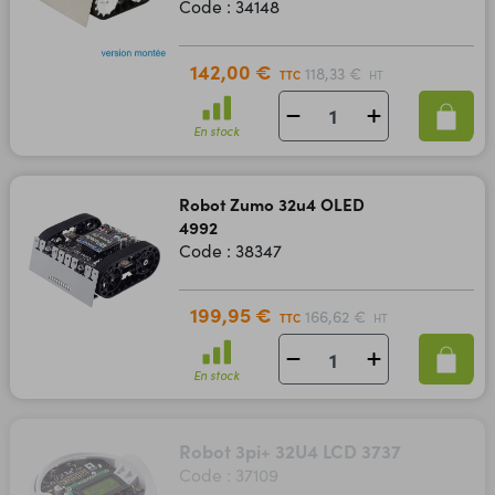
Code : 34148
142,00 €
118,33 €
TTC
HT
En stock
Robot Zumo 32u4 OLED
4992
Code : 38347
199,95 €
166,62 €
TTC
HT
En stock
Robot 3pi+ 32U4 LCD 3737
Code : 37109