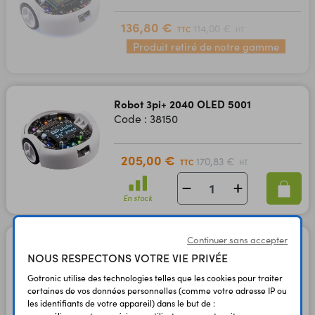
136,80 €
114,00 €
TTC
HT
Produit retiré de notre gamme
Robot 3pi+ 2040 OLED 5001
Code : 38150
205,00 €
170,83 €
TTC
HT
En stock
Continuer sans accepter
Robot 3pi+ 32U4 OLED
NOUS RESPECTONS VOTRE VIE PRIVÉE
4975
Code : 38628
Gotronic utilise des technologies telles que les cookies pour traiter
certaines de vos données personnelles (comme votre adresse IP ou
les identifiants de votre appareil) dans le but de :
215,00 €