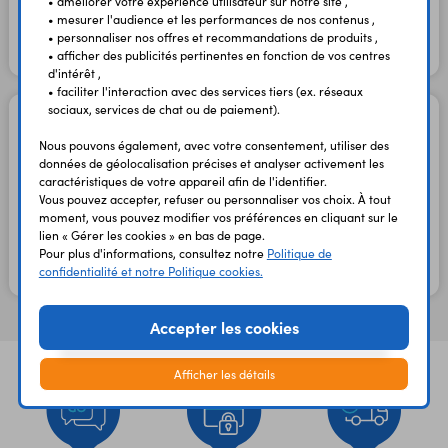
179,17 €
• améliorer votre expérience utilisateur sur notre site ,
TTC
HT
• mesurer l'audience et les performances de nos contenus ,
• personnaliser nos offres et recommandations de produits ,
En stock
• afficher des publicités pertinentes en fonction de vos centres
d'intérêt ,
• faciliter l'interaction avec des services tiers (ex. réseaux
sociaux, services de chat ou de paiement).
Suiveur de ligne Zumo 6
capteurs 1419
Nous pouvons également, avec votre consentement, utiliser des
Code : 32748
données de géolocalisation précises et analyser activement les
caractéristiques de votre appareil afin de l'identifier.
Vous pouvez accepter, refuser ou personnaliser vos choix. À tout
17,10 €
moment, vous pouvez modifier vos préférences en cliquant sur le
14,25 €
TTC
HT
lien « Gérer les cookies » en bas de page.
Pour plus d'informations, consultez notre
Politique de
confidentialité et notre Politique cookies.
En stock
Accepter les cookies
Afficher les détails