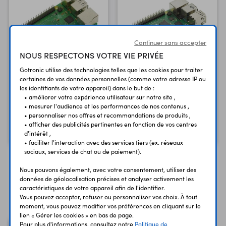
Continuer sans accepter
NOUS RESPECTONS VOTRE VIE PRIVÉE
Gotronic utilise des technologies telles que les cookies pour traiter
certaines de vos données personnelles (comme votre adresse IP ou
Carte Raspberry Pi 4 B -
Carte Raspberry Pi 3 B+
les identifiants de votre appareil) dans le but de :
4 GB
1,4 GHz - 1 GB - Wi-Fi
• améliorer votre expérience utilisateur sur notre site ,
2,4 et 5 GHz
Version 4 GB
• mesurer l'audience et les performances de nos contenus ,
• personnaliser nos offres et recommandations de produits ,
59,90 €
119,50 €
• afficher des publicités pertinentes en fonction de vos centres
TTC
TTC
49,92 €
99,58 €
Code : 35790
Code : 36418
d'intérêt ,
HT
HT
• faciliter l'interaction avec des services tiers (ex. réseaux
sociaux, services de chat ou de paiement).
Nous pouvons également, avec votre consentement, utiliser des
données de géolocalisation précises et analyser activement les
caractéristiques de votre appareil afin de l'identifier.
Vous avez déja consulté
Vous pouvez accepter, refuser ou personnaliser vos choix. À tout
moment, vous pouvez modifier vos préférences en cliquant sur le
lien « Gérer les cookies » en bas de page.
Pour plus d'informations, consultez notre
Politique de