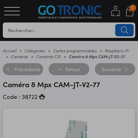
0
S
OTIQUE
UES
Accueil
Categories
Cartes programmables
Raspberry Pi
Caméras
Caméras CSI
Caméra 8 Mpx CAM-JT-V2-77
Précédente
Retour
Suivante
Caméra 8 Mpx CAM-JT-V2-77
Code : 38722
YC