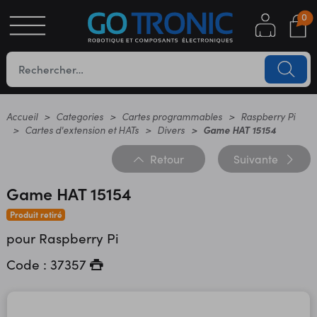
0
S
OTIQUE
UES
Accueil
Categories
Cartes programmables
Raspberry Pi
Cartes d'extension et HATs
Divers
Game HAT 15154
Retour
Suivante
Game HAT 15154
Produit retiré
pour Raspberry Pi
YC
Code : 37357