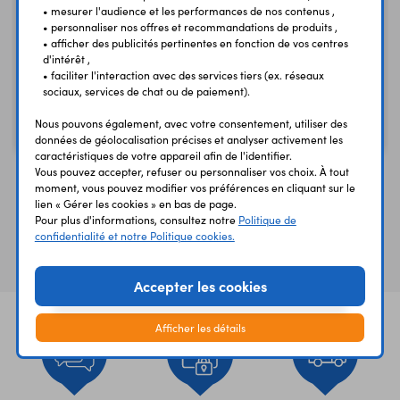
• mesurer l'audience et les performances de nos contenus ,
pourraient être endommagés en cas d'inversion lors de
• personnaliser nos offres et recommandations de produits ,
l'insertion. Caractéristiques: Alimentation: - via le port
Carte Raspberry Pi 4 B -
Carte Raspberry Pi 3 B+
• afficher des publicités pertinentes en fonction de vos centres
micro-USB (cordon non inclus, voir RS617) - via un accu Li-
2 GB
d'intérêt ,
1,4 GHz - 1 GB - Wi-Fi
• faciliter l'interaction avec des services tiers (ex. réseaux
Ion 18650 (non inclus, voir 18650-2.5A), rechargeable via le
2,4 et 5 GHz
Version 2 GB
sociaux, services de chat ou de paiement).
port micro-USB Afficheur couleur IPS: - Dimensions: 3,5" -
59,90 €
69,90 €
TTC
TTC
Résolution: 480 x 320 pixels - Fréquence: 60 Hz Boutons: -
Nous pouvons également, avec votre consentement, utiliser des
49,92 €
58,25 €
Code : 35790
Code : 36437
HT
HT
données de géolocalisation précises et analyser activement les
4 x boutons-poussoirs d'action (A, B, X et Y) - 2 x gâchettes
caractéristiques de votre appareil afin de l'identifier.
(TL et TR) - 1 x joystick analogique 5 directions - 2 x
Vous pouvez accepter, refuser ou personnaliser vos choix. À tout
boutons-poussoirs (Select et Start) - 4 x boutons-poussoirs
moment, vous pouvez modifier vos préférences en cliquant sur le
lien « Gérer les cookies » en bas de page.
(sortie, haut, bas et menu) Double haut-parleur Sortie
Pour plus d'informations, consultez notre
Politique de
audio sur connecteur jack 3,5 mm Inverseur marche-arrêt
Vous avez déja consulté
confidentialité et notre Politique cookies.
Compatibilité: Raspberry Pi 2B, 3B, 3B+ et 4B Dimensions:
180 x 86 mm Référence Waveshare: 15154
Accepter les cookies
Afficher les détails