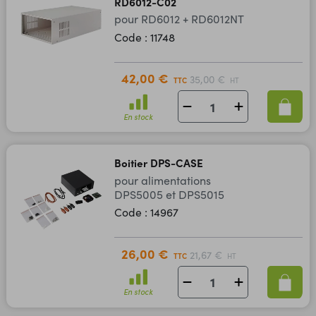
RD6012-C02
pour RD6012 + RD6012NT
Code : 11748
42,00 €
35,00 €
TTC
HT
En stock
Boitier DPS-CASE
pour alimentations
DPS5005 et DPS5015
Code : 14967
26,00 €
21,67 €
TTC
HT
En stock