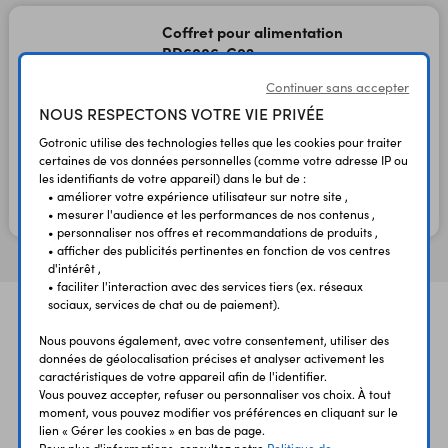
Coffret pour alimentation
RD6006-C02
pour RD6006 + RD6006NT
Continuer sans accepter
Code : 11743
NOUS RESPECTONS VOTRE VIE PRIVÉE
Gotronic utilise des technologies telles que les cookies pour traiter
52,00 €
certaines de vos données personnelles (comme votre adresse IP ou
43,33 €
TTC
HT
les identifiants de votre appareil) dans le but de :
• améliorer votre expérience utilisateur sur notre site ,
• mesurer l'audience et les performances de nos contenus ,
En stock
• personnaliser nos offres et recommandations de produits ,
• afficher des publicités pertinentes en fonction de vos centres
d'intérêt ,
• faciliter l'interaction avec des services tiers (ex. réseaux
sociaux, services de chat ou de paiement).
Nous pouvons également, avec votre consentement, utiliser des
données de géolocalisation précises et analyser activement les
caractéristiques de votre appareil afin de l'identifier.
Vous pouvez accepter, refuser ou personnaliser vos choix. À tout
moment, vous pouvez modifier vos préférences en cliquant sur le
UNE QUESTION?
PAIEMENT
LIVRAISON
lien « Gérer les cookies » en bas de page.
UN CONSEIL?
SÉCURISÉ
RAPIDE
Pour plus d'informations, consultez notre
Politique de