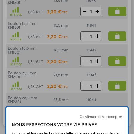
13,5 mm
11940
KN1301
2,20 €
1,83 €
HT
TTC
En stock
Bouton 15,5 mm
15,5 mm
11941
KN1501
2,20 €
1,83 €
HT
TTC
En stock
Bouton 18,5 mm
18,5 mm
11942
KN1801
2,20 €
1,83 €
HT
TTC
En stock
Bouton 21,5 mm
21,5 mm
11943
KN2101
2,20 €
1,83 €
HT
TTC
En stock
Bouton 28,5 mm
28,5 mm
11944
KN2801
2,30 €
1,92 €
HT
TTC
En stock
Continuer sans accepter
NOUS RESPECTONS VOTRE VIE PRIVÉE
Gotronic utilise des technologies telles que les cookies pour traiter