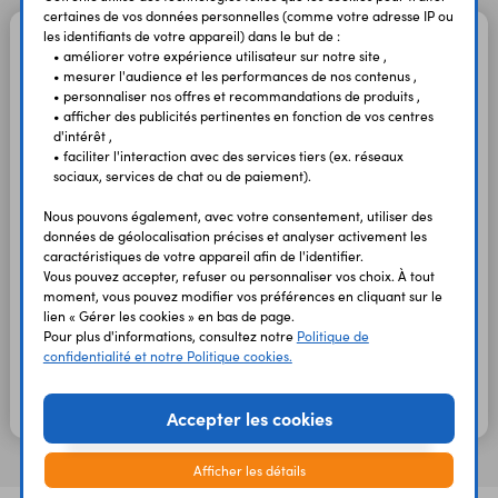
certaines de vos données personnelles (comme votre adresse IP ou
les identifiants de votre appareil) dans le but de :
Boutons économiques pour axe 6,3 mm
• améliorer votre expérience utilisateur sur notre site ,
• mesurer l'audience et les performances de nos contenus ,
Boutons de couleur noire avec repère
• personnaliser nos offres et recommandations de produits ,
blanc pour axes de 6,3 mm.
• afficher des publicités pertinentes en fonction de vos centres
d'intérêt ,
Fixation par vis latérale.
• faciliter l'interaction avec des services tiers (ex. réseaux
sociaux, services de chat ou de paiement).
Nous pouvons également, avec votre consentement, utiliser des
données de géolocalisation précises et analyser activement les
Bouton 16mm
16 mm
15 mm
11790
KN153E
caractéristiques de votre appareil afin de l'identifier.
Vous pouvez accepter, refuser ou personnaliser vos choix. À tout
2,60 €
2,17 €
HT
TTC
moment, vous pouvez modifier vos préférences en cliquant sur le
En stock
lien « Gérer les cookies » en bas de page.
Bouton 21mm
Pour plus d'informations, consultez notre
Politique de
21 mm
16 mm
11791
KN206E
confidentialité et notre Politique cookies.
2,20 €
1,83 €
HT
TTC
En stock
Accepter les cookies
Afficher les détails