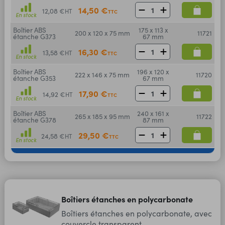
14,50 €
12,08 €
HT
TTC
En stock
Boîtier ABS
175 x 113 x
200 x 120 x 75 mm
11721
étanche G373
67 mm
16,30 €
13,58 €
HT
TTC
En stock
Boîtier ABS
196 x 120 x
222 x 146 x 75 mm
11720
étanche G353
67 mm
17,90 €
14,92 €
HT
TTC
En stock
Boîtier ABS
240 x 161 x
265 x 185 x 95 mm
11722
étanche G378
87 mm
29,50 €
24,58 €
HT
TTC
En stock
Boîtiers étanches en polycarbonate
Boîtiers étanches en polycarbonate, avec
couvercle transparent.