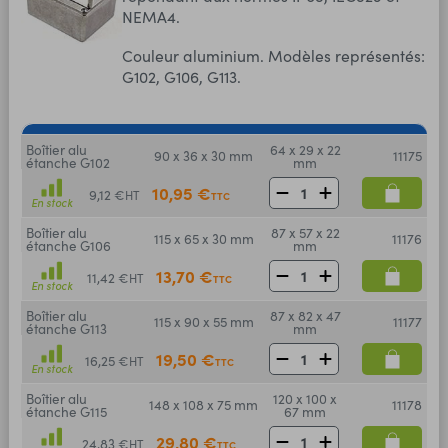
NEMA4.
Couleur aluminium. Modèles représentés:
G102, G106, G113.
Boîtier alu
64 x 29 x 22
90 x 36 x 30 mm
11175
étanche G102
mm
10,95 €
9,12 €
HT
TTC
En stock
Boîtier alu
87 x 57 x 22
115 x 65 x 30 mm
11176
étanche G106
mm
13,70 €
11,42 €
HT
TTC
En stock
Boîtier alu
87 x 82 x 47
115 x 90 x 55 mm
11177
étanche G113
mm
19,50 €
16,25 €
HT
TTC
En stock
Boîtier alu
120 x 100 x
148 x 108 x 75 mm
11178
étanche G115
67 mm
29,80 €
24,83 €
HT
TTC