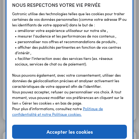
11,95 €
9,96 €
HT
TTC
NOUS RESPECTONS VOTRE VIE PRIVÉE
En stock
Boîtier ABS
160 x 110 x
Gotronic utilise des technologies telles que les cookies pour traiter
171 x 121 x 50 mm
11904
étanche G313M
50 mm
certaines de vos données personnelles (comme votre adresse IP ou
les identifiants de votre appareil) dans le but de :
14,50 €
12,08 €
HT
TTC
En stock
• améliorer votre expérience utilisateur sur notre site ,
• mesurer l'audience et les performances de nos contenus ,
Boîtier ABS
196 x 120 x
222 x 146 x 55 mm
11905
• personnaliser nos offres et recommandations de produits ,
étanche G317M
47 mm
• afficher des publicités pertinentes en fonction de vos centres
17,90 €
14,92 €
d'intérêt ,
HT
TTC
En stock
• faciliter l'interaction avec des services tiers (ex. réseaux
sociaux, services de chat ou de paiement).
Boîtier ABS
160 x 110 x
171 x 121 x 80 mm
11906
étanche G340M
65 mm
Nous pouvons également, avec votre consentement, utiliser des
17,90 €
14,92 €
HT
TTC
données de géolocalisation précises et analyser activement les
En stock
caractéristiques de votre appareil afin de l'identifier.
Boîtier ABS
196 x 120 x
Vous pouvez accepter, refuser ou personnaliser vos choix. À tout
222 x 146 x 75 mm
11907
étanche G353M
67 mm
moment, vous pouvez modifier vos préférences en cliquant sur le
lien « Gérer les cookies » en bas de page.
17,90 €
14,92 €
HT
TTC
En stock
Pour plus d'informations, consultez notre
Politique de
confidentialité et notre Politique cookies.
Accepter les cookies