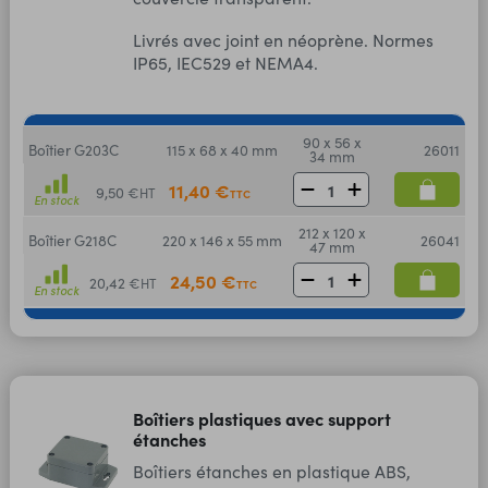
Livrés avec joint en néoprène. Normes
IP65, IEC529 et NEMA4.
90 x 56 x
Boîtier G203C
115 x 68 x 40 mm
26011
34 mm
11,40 €
9,50 €
HT
TTC
En stock
212 x 120 x
Boîtier G218C
220 x 146 x 55 mm
26041
47 mm
24,50 €
20,42 €
HT
TTC
En stock
Boîtiers plastiques avec support
étanches
Boîtiers étanches en plastique ABS,