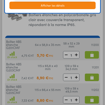
Boîtiers plastiques avec support et
Afficher les détails
couvercles transparents
Boîtiers étanches en polycarbonate gris
clair avec couvercle transparent,
répondant à la norme IP65.
Boîtier ABS
58 x 52 x 29
étanche
64 x 58,9 x 35 mm
11200
mm
G201CMF
5,70 €
4,75 €
HT
TTC
En stock
Boîtier ABS
115 x 65,8 x 40
109 x 59 x
étanche
11201
mm
34,5 mm
G203CMF
8,90 €
7,42 €
HT
TTC
En stock
Boîtier ABS
109 x 59 x
étanche
115 x 66,4 x 55 mm
11202
49,5 mm
G205CMF
8,80 €
7,33 €
HT
TTC
En stock