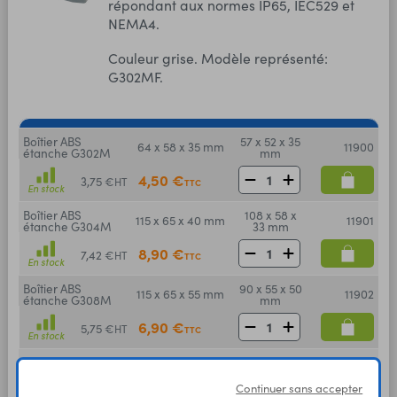
répondant aux normes IP65, IEC529 et
NEMA4.
Couleur grise. Modèle représenté:
G302MF.
Boîtier ABS
57 x 52 x 35
64 x 58 x 35 mm
11900
étanche G302M
mm
4,50 €
3,75 €
HT
TTC
En stock
Boîtier ABS
108 x 58 x
115 x 65 x 40 mm
11901
étanche G304M
33 mm
8,90 €
7,42 €
HT
TTC
En stock
Boîtier ABS
90 x 55 x 50
115 x 65 x 55 mm
11902
étanche G308M
mm
6,90 €
5,75 €
HT
TTC
En stock
Boîtier ABS
90 x 80 x
115 x 90 x 55 mm
11903
étanche G311M
50 mm
Continuer sans accepter