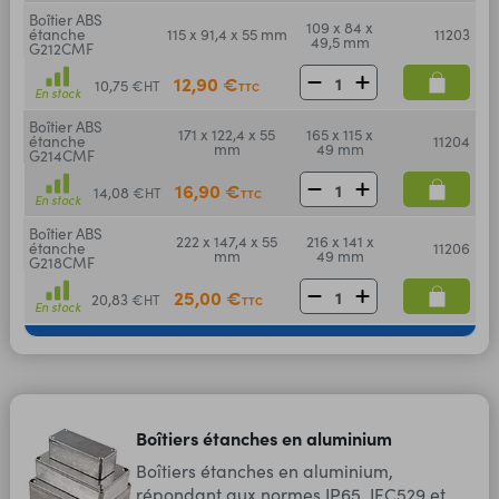
Boîtier ABS
109 x 84 x
étanche
115 x 91,4 x 55 mm
11203
49,5 mm
G212CMF
12,90 €
10,75 €
HT
TTC
En stock
Boîtier ABS
171 x 122,4 x 55
165 x 115 x
étanche
11204
mm
49 mm
G214CMF
16,90 €
14,08 €
HT
TTC
En stock
Boîtier ABS
222 x 147,4 x 55
216 x 141 x
étanche
11206
mm
49 mm
G218CMF
25,00 €
20,83 €
HT
TTC
En stock
Boîtiers étanches en aluminium
Boîtiers étanches en aluminium,
répondant aux normes IP65, IEC529 et