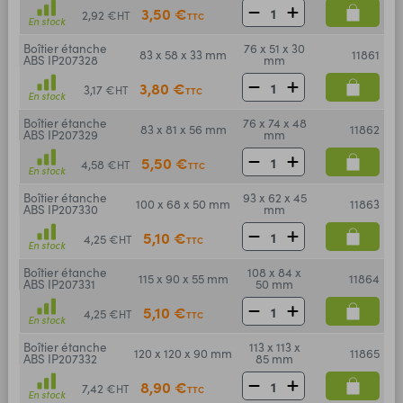
3,50 €
2,92 €
HT
TTC
En stock
Boîtier étanche
76 x 51 x 30
83 x 58 x 33 mm
11861
ABS IP207328
mm
3,80 €
3,17 €
HT
TTC
En stock
Boîtier étanche
76 x 74 x 48
83 x 81 x 56 mm
11862
ABS IP207329
mm
5,50 €
4,58 €
HT
TTC
En stock
Boîtier étanche
93 x 62 x 45
100 x 68 x 50 mm
11863
ABS IP207330
mm
5,10 €
4,25 €
HT
TTC
En stock
Boîtier étanche
108 x 84 x
115 x 90 x 55 mm
11864
ABS IP207331
50 mm
5,10 €
4,25 €
HT
TTC
En stock
Boîtier étanche
113 x 113 x
120 x 120 x 90 mm
11865
ABS IP207332
85 mm
8,90 €
7,42 €
HT
TTC
En stock