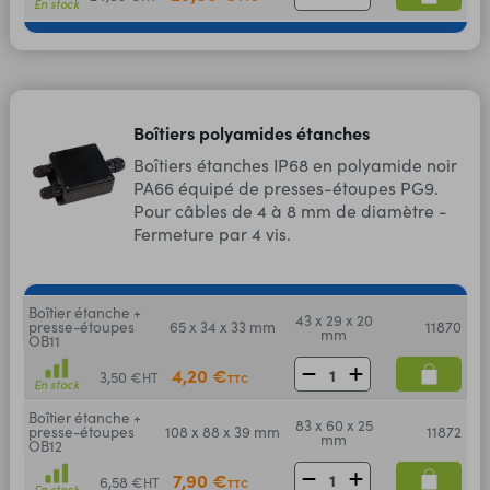
En stock
Boîtiers polyamides étanches
Boîtiers étanches IP68 en polyamide noir
PA66 équipé de presses-étoupes PG9.
Pour câbles de 4 à 8 mm de diamètre -
Fermeture par 4 vis.
Boîtier étanche +
43 x 29 x 20
presse-étoupes
65 x 34 x 33 mm
11870
mm
OB11
4,20 €
3,50 €
HT
TTC
En stock
Boîtier étanche +
83 x 60 x 25
presse-étoupes
108 x 88 x 39 mm
11872
mm
OB12
7,90 €
6,58 €
HT
TTC
En stock