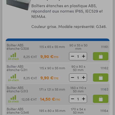
Boîtiers étanches en plastique ABS,
répondant aux normes IP65, IEC529 et
NEMA4.
Couleur grise. Modèle représenté: G346.
Boîtier ABS
90 x 55 x 50
115 x 65 x 55 mm
11161
étanche G308
mm
9,90 €
8,25 €
HT
TTC
En stock
Boîtier ABS
90 x 80 x
115 x 90 x 55 mm
11162
étanche G311
50 mm
9,90 €
8,25 €
HT
TTC
En stock
Boîtier ABS
160 x 110 x
171 x 121 x 55 mm
11163
étanche G313
50 mm
14,50 €
12,08 €
HT
TTC
En stock
Boîtier ABS
170 x 54 x
195 x 80 x 55 mm
11164
étanche G346
50 mm