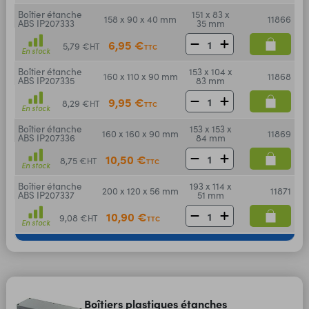
Boîtier étanche
151 x 83 x
158 x 90 x 40 mm
11866
ABS IP207333
35 mm
6,95 €
5,79 €
HT
TTC
En stock
Boîtier étanche
153 x 104 x
160 x 110 x 90 mm
11868
ABS IP207335
83 mm
9,95 €
8,29 €
HT
TTC
En stock
Boîtier étanche
153 x 153 x
160 x 160 x 90 mm
11869
ABS IP207336
84 mm
10,50 €
8,75 €
HT
TTC
En stock
Boîtier étanche
193 x 114 x
200 x 120 x 56 mm
11871
ABS IP207337
51 mm
10,90 €
9,08 €
HT
TTC
En stock
Boîtiers plastiques étanches