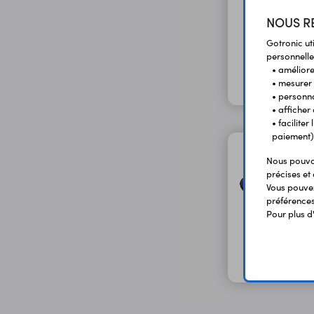
NOUS RE
Gotronic ut
personnelle
• améliorer
• mesurer 
• personna
• afficher
• facilite
paiement)
Nous pouvon
précises et 
Vous pouvez
préférences 
Pour plus d