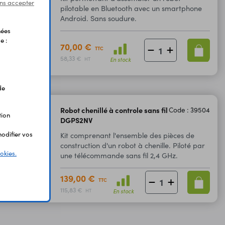
ns accepter
pilotable en Bluetooth avec un smartphone
Android. Sans soudure.
nées
e :
70,00 €
TTC
58,33 €
En stock
HT
de
Robot chenillé à controle sans fil
Code : 39504
tion
DGPS2NV
odifier vos
Kit comprenant l'ensemble des pièces de
construction d'un robot à chenille. Piloté par
okies.
une télécommande sans fil 2,4 GHz.
139,00 €
TTC
115,83 €
En stock
HT