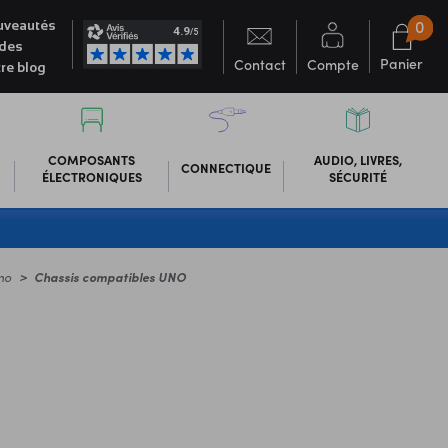
0
veautés
des
Panier
Contact
Compte
re blog
COMPOSANTS
AUDIO, LIVRES,
CONNECTIQUE
ÉLECTRONIQUES
SÉCURITÉ
no
Chassis compatibles UNO