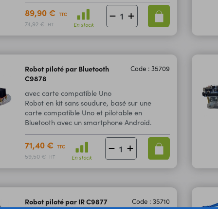
89,90 €
TTC
74,92 €
En stock
HT
Robot piloté par Bluetooth
Code : 35709
C9878
avec carte compatible Uno
Robot en kit sans soudure, basé sur une
carte compatible Uno et pilotable en
Bluetooth avec un smartphone Android.
71,40 €
TTC
59,50 €
En stock
HT
Robot piloté par IR C9877
Code : 35710
avec carte compatible Uno