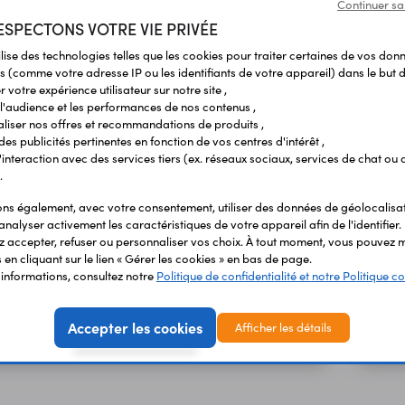
Continuer sa
Robot en kit sans soudure basé sur une carte
SPECTONS VOTRE VIE PRIVÉE
compatible Uno se pilotant via une
télécommande IR.
ilise des technologies telles que les cookies pour traiter certaines de vos don
s (comme votre adresse IP ou les identifiants de votre appareil) dans le but d
 votre expérience utilisateur sur notre site ,
59,40 €
TTC
l'audience et les performances de nos contenus ,
49,50 €
En stock
HT
liser nos offres et recommandations de produits ,
 des publicités pertinentes en fonction de vos centres d'intérêt ,
r l'interaction avec des services tiers (ex. réseaux sociaux, services de chat ou 
.
Kit Mecatronic Contest
Code : 39360
NEW
s également, avec votre consentement, utiliser des données de géolocalisa
analyser activement les caractéristiques de votre appareil afin de l'identifier.
Kit Mecatronic Contest.
 accepter, refuser ou personnaliser vos choix. À tout moment, vous pouvez m
en cliquant sur le lien « Gérer les cookies » en bas de page.
'informations, consultez notre
Politique de confidentialité et notre Politique co
135,50 €
TTC
112,92 €
Accepter les cookies
En stock
Afficher les détails
HT