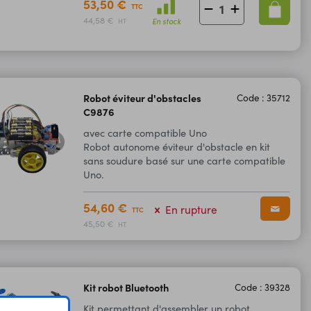
53,50 €
TTC
44,58 €
En stock
HT
Robot éviteur d'obstacles
Code : 35712
C9876
avec carte compatible Uno
Robot autonome éviteur d'obstacle en kit
sans soudure basé sur une carte compatible
Uno.
54,60 €
En rupture
TTC
45,50 €
HT
Kit robot Bluetooth
Code : 39328
Kit permettant d'assembler un robot