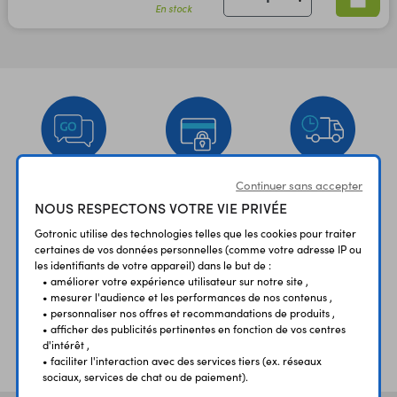
En stock
Continuer sans accepter
UNE QUESTION?
PAIEMENT
LIVRAISON
NOUS RESPECTONS VOTRE VIE PRIVÉE
UN CONSEIL?
SÉCURISÉ
RAPIDE
Gotronic utilise des technologies telles que les cookies pour traiter
certaines de vos données personnelles (comme votre adresse IP ou
les identifiants de votre appareil) dans le but de :
• améliorer votre expérience utilisateur sur notre site ,
• mesurer l'audience et les performances de nos contenus ,
• personnaliser nos offres et recommandations de produits ,
• afficher des publicités pertinentes en fonction de vos centres
ÉTABLISSEMENTS
PLUS 30 ANS
d'intérêt ,
SCOLAIRES
D’EXPERIENCE
• faciliter l'interaction avec des services tiers (ex. réseaux
sociaux, services de chat ou de paiement).