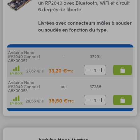
un RP2040 avec Bluetooth, WiFi et circuit
6 degrés de liberté.
Livrées avec connecteurs mâles à souder
ou soudés en fonction du type.
Arduino Nano
RP2040 Connect
-
37291
ABX00052
33,20 €
27,67 €
HT
TTC
En stock
Arduino Nano
RP2040 Connect
oui
37288
ABX00053
35,50 €
29,58 €
HT
TTC
En stock
Arduino Nano Matter