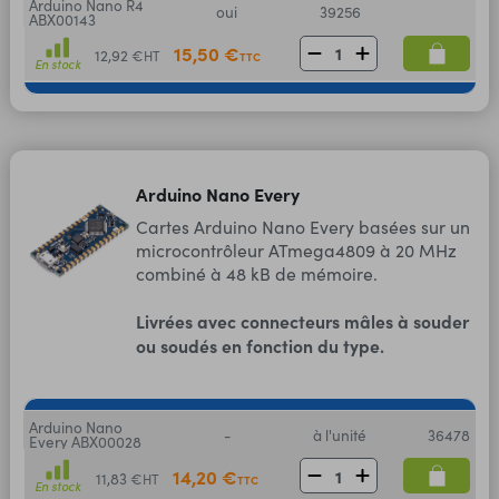
Arduino Nano R4
oui
39256
ABX00143
15,50 €
12,92 €
HT
TTC
En stock
Arduino Nano Every
Cartes Arduino Nano Every basées sur un
microcontrôleur ATmega4809 à 20 MHz
combiné à 48 kB de mémoire.
Livrées avec connecteurs mâles à souder
ou soudés en fonction du type.
Arduino Nano
-
à l'unité
36478
Every ABX00028
14,20 €
11,83 €
HT
TTC
En stock