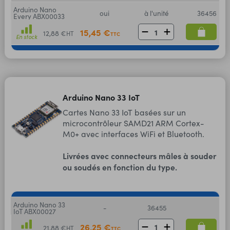
Arduino Nano
oui
à l'unité
36456
Every ABX00033
15,45 €
12,88 €
HT
TTC
En stock
Arduino Nano 33 IoT
Cartes Nano 33 IoT basées sur un
microcontrôleur SAMD21 ARM Cortex-
M0+ avec interfaces WiFi et Bluetooth.
Livrées avec connecteurs mâles à souder
ou soudés en fonction du type.
Arduino Nano 33
-
36455
IoT ABX00027
26,25 €
21,88 €
HT
TTC