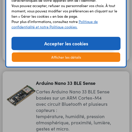
Arduino Nano 33
caractéristiques de votre appareil afin de l'identifier.
BLE Rev2
-
Rev2
38708
Vous pouvez accepter, refuser ou personnaliser vos choix. À tout
ABX00071
moment, vous pouvez modifier vos préférences en cliquant sur le
25,45 €
lien « Gérer les cookies » en bas de page.
21,21 €
HT
TTC
En stock
Pour plus d'informations, consultez notre
Politique de
confidentialité et notre Politique cookies.
Arduino Nano 33
BLE Rev2
oui
Rev2
38712
ABX00072
Accepter les cookies
26,55 €
22,12 €
HT
TTC
En stock
Afficher les détails
Arduino Nano 33 BLE Sense
Cartes Arduino Nano 33 BLE Sense
basées sur un ARM Cortex-M4
avec circuit Bluetooth et plusieurs
capteurs :
température, humidité, pression
atmosphérique, proximité, lumière,
gestes et micro.