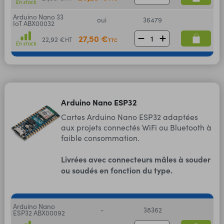
En stock
Arduino Nano 33
oui
36479
IoT ABX00032
27,50 €
22,92 €
HT
TTC
En stock
Arduino Nano ESP32
Cartes Arduino Nano ESP32 adaptées
aux projets connectés WiFi ou Bluetooth à
faible consommation.
Livrées avec connecteurs mâles à souder
ou soudés en fonction du type.
Arduino Nano
-
38362
ESP32 ABX00092