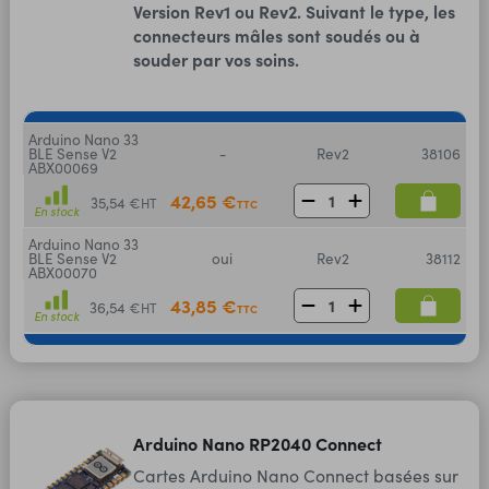
Version Rev1 ou Rev2. Suivant le type, les
connecteurs mâles sont soudés ou à
souder par vos soins.
Arduino Nano 33
BLE Sense V2
-
Rev2
38106
ABX00069
42,65 €
35,54 €
HT
TTC
En stock
Arduino Nano 33
BLE Sense V2
oui
Rev2
38112
ABX00070
43,85 €
36,54 €
HT
TTC
En stock
Arduino Nano RP2040 Connect
Cartes Arduino Nano Connect basées sur