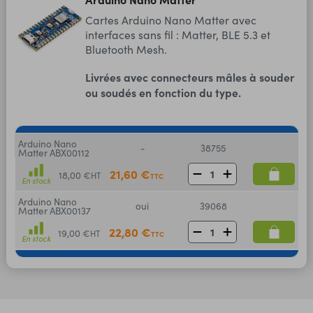
Cartes Arduino Nano Matter avec
interfaces sans fil : Matter, BLE 5.3 et
Bluetooth Mesh.
Livrées avec connecteurs mâles à souder
ou soudés en fonction du type.
Arduino Nano
-
38755
Matter ABX00112
21,60 €
18,00 €
HT
TTC
En stock
Arduino Nano
oui
39068
Matter ABX00137
22,80 €
19,00 €
HT
TTC
En stock