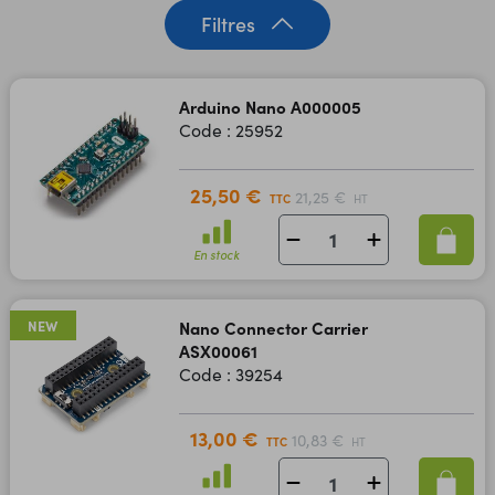
Filtres
Arduino Nano A000005
Code : 25952
25,50 €
21,25 €
TTC
HT
En stock
NEW
Nano Connector Carrier
ASX00061
Code : 39254
13,00 €
10,83 €
TTC
HT