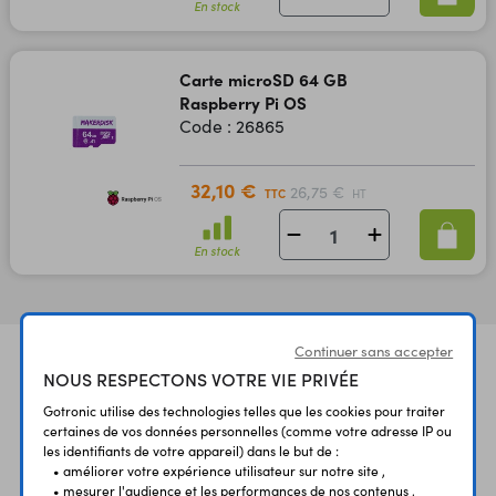
En stock
Carte microSD 64 GB
Raspberry Pi OS
Code : 26865
32,10 €
26,75 €
TTC
HT
En stock
Continuer sans accepter
NOUS RESPECTONS VOTRE VIE PRIVÉE
Gotronic utilise des technologies telles que les cookies pour traiter
certaines de vos données personnelles (comme votre adresse IP ou
les identifiants de votre appareil) dans le but de :
• améliorer votre expérience utilisateur sur notre site ,
UNE QUESTION?
PAIEMENT
LIVRAISON
• mesurer l'audience et les performances de nos contenus ,