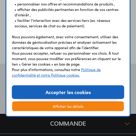
UN CONSEIL?
SÉCURISÉ
RAPIDE
• personnaliser nos offres et recommandations de produits ,
• afficher des publicités pertinentes en fonction de vos centres
d'intérêt ,
• faciliter l'interaction avec des services tiers (ex. réseaux
sociaux, services de chat ou de paiement).
Nous pouvons également, avec votre consentement, utiliser des
données de géolocalisation précises et analyser activement les
ÉTABLISSEMENTS
PLUS 30 ANS
caractéristiques de votre appareil afin de l'identifier.
SCOLAIRES
D’EXPERIENCE
Vous pouvez accepter, refuser ou personnaliser vos choix. À tout
moment, vous pouvez modifier vos préférences en cliquant sur le
lien « Gérer les cookies » en bas de page.
Pour plus d'informations, consultez notre
Politique de
Vos avis
et témoignages
confidentialité et notre Politique cookies.
Accepter les cookies
Afficher les détails
COMMANDE