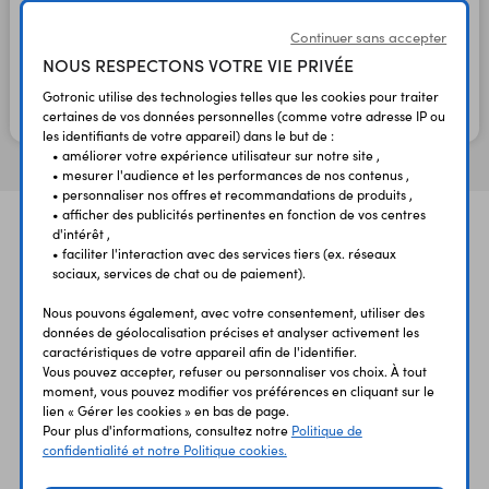
Continuer sans accepter
3,70 €
3,08 €
NOUS RESPECTONS VOTRE VIE PRIVÉE
TTC
HT
Gotronic utilise des technologies telles que les cookies pour traiter
certaines de vos données personnelles (comme votre adresse IP ou
En stock
les identifiants de votre appareil) dans le but de :
• améliorer votre expérience utilisateur sur notre site ,
• mesurer l'audience et les performances de nos contenus ,
• personnaliser nos offres et recommandations de produits ,
• afficher des publicités pertinentes en fonction de vos centres
d'intérêt ,
• faciliter l'interaction avec des services tiers (ex. réseaux
sociaux, services de chat ou de paiement).
Nous pouvons également, avec votre consentement, utiliser des
données de géolocalisation précises et analyser activement les
UNE QUESTION?
PAIEMENT
LIVRAISON
caractéristiques de votre appareil afin de l'identifier.
UN CONSEIL?
SÉCURISÉ
RAPIDE
Vous pouvez accepter, refuser ou personnaliser vos choix. À tout
moment, vous pouvez modifier vos préférences en cliquant sur le
lien « Gérer les cookies » en bas de page.
Pour plus d'informations, consultez notre
Politique de
confidentialité et notre Politique cookies.