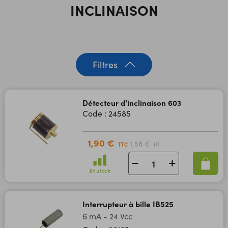
INCLINAISON
Filtres
Détecteur d'inclinaison 603
Code : 24585
1,90 €
1,58 €
TTC
HT
En stock
Interrupteur à bille IB525
6 mA - 24 Vcc