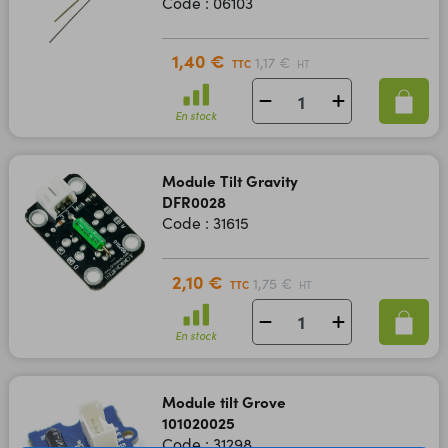
Code : 06103
1,40 €
1,17 €
TTC
HT
En stock
Module Tilt Gravity
DFR0028
Code : 31615
2,10 €
1,75 €
TTC
HT
En stock
Module tilt Grove
101020025
Code : 31298