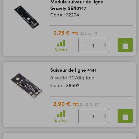
Module suiveur de ligne
Gravity SEN0147
Code : 32204
9,75 €
8,12 €
TTC
HT
En stock
Suiveur de ligne 4141
à sortie RC/digitale
Code : 36592
2,90 €
2,42 €
TTC
HT
En stock