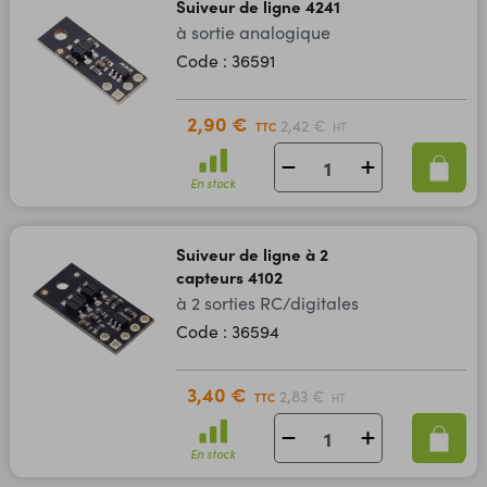
Suiveur de ligne 4241
à sortie analogique
Code : 36591
2,90 €
2,42 €
TTC
HT
En stock
Suiveur de ligne à 2
capteurs 4102
à 2 sorties RC/digitales
Code : 36594
3,40 €
2,83 €
TTC
HT
En stock