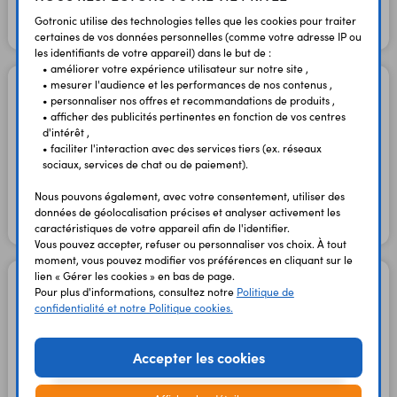
Gotronic utilise des technologies telles que les cookies pour traiter
En stock
certaines de vos données personnelles (comme votre adresse IP ou
les identifiants de votre appareil) dans le but de :
• améliorer votre expérience utilisateur sur notre site ,
• mesurer l'audience et les performances de nos contenus ,
Suiveur de ligne à 3
• personnaliser nos offres et recommandations de produits ,
capteurs logiques 2457
• afficher des publicités pertinentes en fonction de vos centres
Code : 32746
d'intérêt ,
• faciliter l'interaction avec des services tiers (ex. réseaux
sociaux, services de chat ou de paiement).
7,95 €
6,62 €
TTC
HT
Nous pouvons également, avec votre consentement, utiliser des
données de géolocalisation précises et analyser activement les
En stock
caractéristiques de votre appareil afin de l'identifier.
Vous pouvez accepter, refuser ou personnaliser vos choix. À tout
moment, vous pouvez modifier vos préférences en cliquant sur le
lien « Gérer les cookies » en bas de page.
Suiveur de ligne à 3
Pour plus d'informations, consultez notre
Politique de
capteurs 4103
confidentialité et notre Politique cookies.
à 3 sorties RC/digitales
Code : 36598
Accepter les cookies