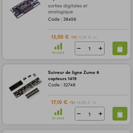
sorties digitales et
analogique
Code : 38456
13,50 €
11,25 €
TTC
HT
En stock
Suiveur de ligne Zumo 6
capteurs 1419
Code : 32748
17,10 €
14,25 €
TTC
HT
En stock