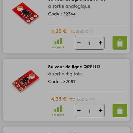
à sortie analogique
Code : 32344
4,35 €
3,62 €
TTC
HT
En stock
Suiveur de ligne QRE1113
à sortie digitale
Code : 32091
4,35 €
3,62 €
TTC
HT
En stock