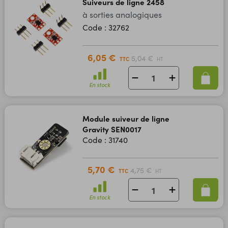
Suiveurs de ligne 2458
à sorties analogiques
Code : 32762
6,05 €
5,04 €
TTC
HT
En stock
Module suiveur de ligne
Gravity SEN0017
Code : 31740
5,70 €
4,75 €
TTC
HT
En stock