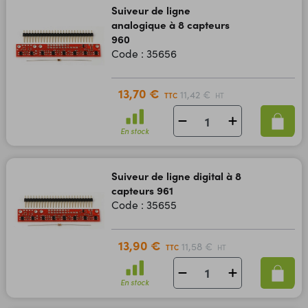
Suiveur de ligne
analogique à 8 capteurs
960
Code : 35656
13,70 €
11,42 €
TTC
HT
En stock
Suiveur de ligne digital à 8
capteurs 961
Code : 35655
13,90 €
11,58 €
TTC
HT
En stock