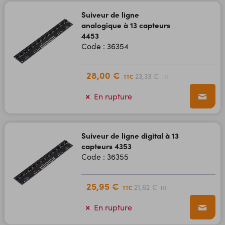
Suiveur de ligne
analogique à 13 capteurs
4453
Code : 36354
28,00 €
23,33 €
TTC
HT
En rupture
Suiveur de ligne digital à 13
capteurs 4353
Code : 36355
25,95 €
21,62 €
TTC
HT
En rupture