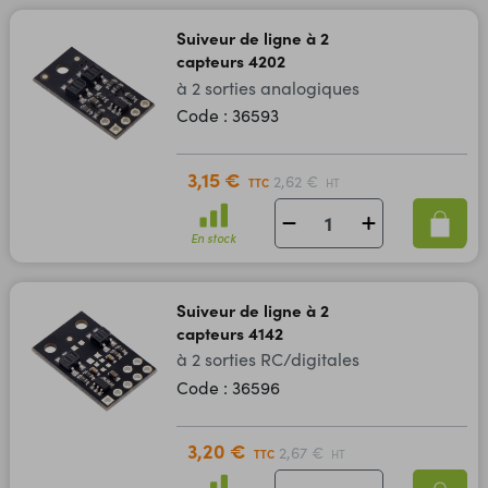
Suiveur de ligne à 2
capteurs 4202
à 2 sorties analogiques
Code : 36593
3,15 €
2,62 €
TTC
HT
En stock
Suiveur de ligne à 2
capteurs 4142
à 2 sorties RC/digitales
Code : 36596
3,20 €
2,67 €
TTC
HT