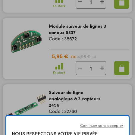
En stock
Module suiveur de lignes 3
canaux 5337
Code : 38672
5,95 €
4,96 €
TTC
HT
En stock
Suiveur de ligne
analogique à 3 capteurs
2456
Code : 32760
Continuer sans accepter
7,90 €
6,58 €
TTC
HT
NOUS RESPECTONS VOTRE VIE PRIVÉE