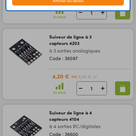
4,60 €
3,83 €
Afficher les détails
TTC
HT
En stock
Suiveur de ligne à 3
capteurs 4203
à 3 sorties analogiques
Code : 36597
4,20 €
3,50 €
TTC
HT
En stock
Suiveur de ligne à 4
capteurs 4104
à 4 sorties RC/digitales
Code : 36600