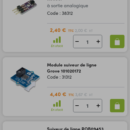
à sortie analogique
Code : 38312
2,40 €
2,00 €
TTC
HT
En stock
Module suiveur de ligne
Grove 101020172
Code : 31312
4,40 €
3,67 €
TTC
HT
En stock
Suiveur de ligne ROB09453